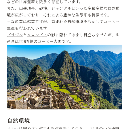
などの世界遺産も数多く存在しています。
また、山岳地帯、砂漠、ジャングルといった多種多様な自然環
境が広がっており、それによる豊かな生態系も特徴です。
主な産業は鉱業ですが、恵まれた自然環境を活かしてコーヒー
生産も行われています。
ブラジル
と
コロンビア
の影に隠れてあまり目立ちませんが、生
産量は世界9位のコーヒー大国です。
自然環境
ペルーは国をアンデス山脈が縦断しており、主にその山岳地帯