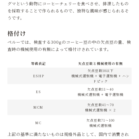
グマという動物にコーヒーチェリーを食べさせ、排泄したもの
を採取することで作られるもので、独特な風味が感じられるそ
うです。
格付け
ペルーでは、検査する300gのコーヒー豆の中の欠点豆の量、検
査時の機械使用の有無によって格付けされています。
等級表記
欠点豆数と機械使用の有無
欠点豆数10以下
ESHP
機械式選別機 + 電子選別機 + ハン
ドピック
欠点豆数11〜40
ES
機械式選別機 + 電子選別機
欠点豆数41〜70
MCM
機械式選別機 × 2
欠点豆数71〜100
MC
機械式選別機
上記の基準に満たないものは規格外品として、国内で消費され